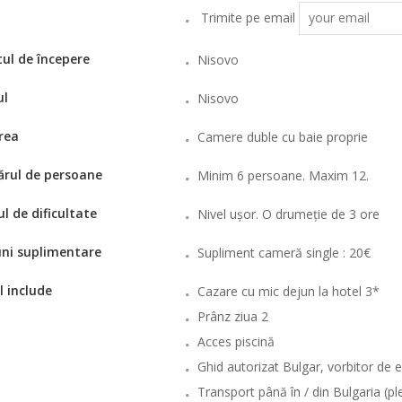
Trimite pe email
ul de începere
Nisovo
ul
Nisovo
rea
Camere duble cu baie proprie
rul de persoane
Minim 6 persoane. Maxim 12.
ul de dificultate
Nivel ușor. O drumeție de 3 ore
ni suplimentare
Supliment cameră single : 20€
l include
Cazare cu mic dejun la hotel 3*
Prânz ziua 2
Acces piscină
Ghid autorizat Bulgar, vorbitor de e
Transport până în / din Bulgaria (pl