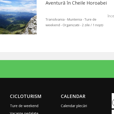
Aventură în Cheile Horoabei
înc
Transilvania - Muntenia - Ture de
weekend - Organizatii - 2 zile / 1 nopți
CICLOTURISM
CALENDAR
Ture de weekend
Calendar plecări
Vacanțe pedalate