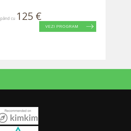
125 €
epând cu
VEZI PROGRAM