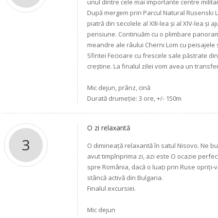
unul dintre cele mai importante centre militar
După mergem prin Parcul Natural Rusenski Lo
piatră din secolele al XIII-lea și al XIV-lea ș
pensiune. Continuăm cu o plimbare panorami
meandre ale râului Cherni Lom cu peisajele s
Sfintei Fecioare cu frescele sale păstrate din 
creștine. La finalul zilei vom avea un transfe
Mic dejun, prânz, cină
Durată drumeție: 3 ore, +/- 150m
O zi relaxantă
3
O dimineață relaxantă în satul Nisovo. Ne b
avut timpînprima zi, azi este O ocazie perfec
spre România, dacă o luați prin Ruse opriți-v
stâncă activă din Bulgaria.
Finalul excursiei.
Mic dejun