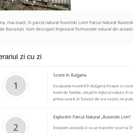
garia, mai exact, în parcul natural Rusenski Lom! Parcul Natural Rusen
 de București. Vom descoperi împreună frumusețile natural din această
erariul zi cu zi
Sosire în Bulgaria
1
Escapada noastră în Bulgaria începe cu sosir
hotel de familie, situat în mijlocul naturii, în
prima seară, în funcție de ora sosirii, ne pu
Explorăm Parcul Natural „Rusenski Lom”
2
Începem această zi cu un transfer scurt la C