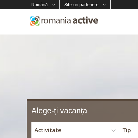
Română
Site-uri partenere
Alege-ți vacanța
Activitate
Tip