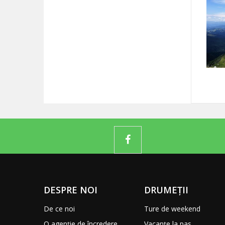
DESPRE NOI
DRUMEȚII
De ce noi
Ture de weekend
O agenție de încredere
Vacanțe la pas