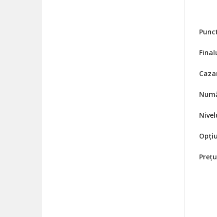
Punct
Final
Caza
Numă
Nivel
Opțiu
Prețu