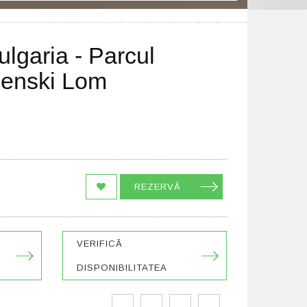
lgaria - Parcul
senski Lom
REZERVĂ
VERIFICĂ
DISPONIBILITATEA