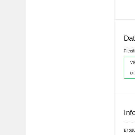
Dat
Plecăr
V
DI
Inf
Broș