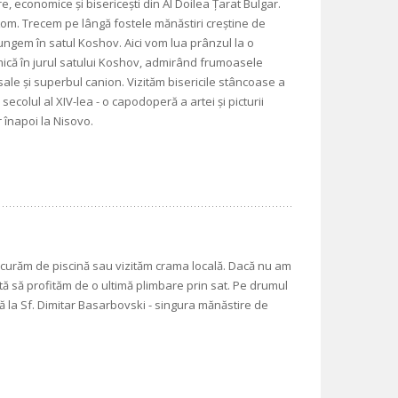
e, economice şi bisericești din Al Doilea Ţarat Bulgar.
m. Trecem pe lângă fostele mănăstiri creștine de
i ajungem în satul Koshov. Aici vom lua prânzul la o
că în jurul satului Koshov, admirând frumoasele
ale și superbul canion. Vizităm bisericile stâncoase a
secolul al XIV-lea - o capodoperă a artei și picturii
r înapoi la Nisovo.
ucurăm de piscină sau vizităm crama locală. Dacă nu am
tă să profităm de o ultimă plimbare prin sat. Pe drumul
ă la Sf. Dimitar Basarbovski - singura mănăstire de