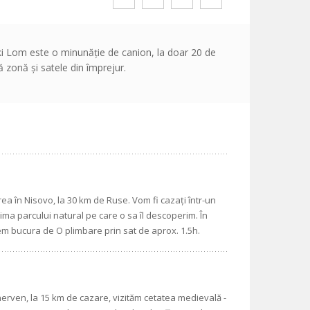
ski Lom este o minunăție de canion, la doar 20 de
 zonă și satele din împrejur.
ea în Nisovo, la 30 km de Ruse. Vom fi cazați într-un
 inima parcului natural pe care o sa îl descoperim. În
tem bucura de O plimbare prin sat de aprox. 1.5h.
herven, la 15 km de cazare, vizităm cetatea medievală -